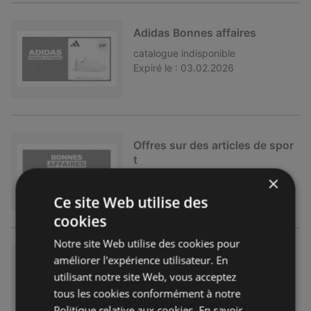
Adidas Bonnes affaires
catalogue
indisponible
Expiré le :
03.02.2026
Offres sur des articles de spor
t
×
catalogue
indisponible
Expiré le :
25.12.2025
Ce site Web utilise des
cookies
Notre site Web utilise des cookies pour
Black Friday
améliorer l'expérience utilisateur. En
utilisant notre site Web, vous acceptez
catalogue
indisponible
tous les cookies conformément à notre
Expiré le :
07.12.2025
Politique relative aux cookies.
En savoir