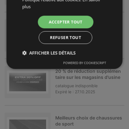
plus
ACCEPTER TOUT
Offre pour les amis et la famill
e de l'USC
REFUSER TOUT
catalogue
indisponible
Expiré le :
03.11.2025
AFFICHER LES DÉTAILS
POWERED BY COOKIESCRIPT
20 % de réduction supplémen
taire sur les magasins d'usine
catalogue
indisponible
Expiré le :
27.10.2025
Meilleurs choix de chaussures
de sport