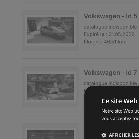
Volkswagen - Id 5
catalogue
indisponible
Expiré le :
31.05.2026
Éloigné:
46,51 km
Volkswagen - Id 7
catalogue
indisponible
Expiré le :
30.04.2026
Éloigné:
46,51 km
Ce site Web 
Notre site Web uti
vous acceptez tou
Volkswagen - Id 4
AFFICHER LES