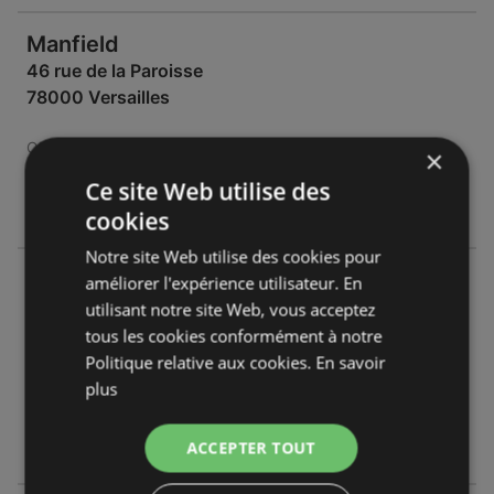
Manfield
46 rue de la Paroisse
78000 Versailles
OFFRES:
0
×
CATALOGUES:
0
Ce site Web utilise des
DISTANCE:
532,2 km
cookies
Notre site Web utilise des cookies pour
Manfield
améliorer l'expérience utilisateur. En
121 boulevard Jean Jaurès
utilisant notre site Web, vous acceptez
92100 Boulogne-Billancourt
tous les cookies conformément à notre
Politique relative aux cookies.
En savoir
OFFRES:
0
plus
CATALOGUES:
0
DISTANCE:
540,54 km
ACCEPTER TOUT