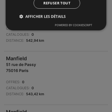
REFUSER TOUT
Manfield
9 avenue Mozart
AFFICHER LES DÉTAILS
75016 Paris
POWERED BY COOKIESCRIPT
OFFRES:
0
CATALOGUES:
0
DISTANCE:
542,94 km
Manfield
51 rue de Passy
75016 Paris
OFFRES:
0
CATALOGUES:
0
DISTANCE:
543,42 km