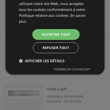
utilisant notre site Web, vous acceptez
tous les cookies conformément à notre
SOLDES jusqu'à -50 %
Politique relative aux cookies.
En savoir
catalogue
indisponible
plus
Expiré le :
31.03.2026
ACCEPTER TOUT
REFUSER TOUT
SOLDES jusqu'à -50 %
catalogue
indisponible
AFFICHER LES DÉTAILS
Expiré le :
03.02.2026
POWERED BY COOKIESCRIPT
Grab a gift
catalogue
indisponible
Expiré le :
16.12.2025