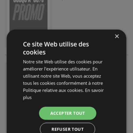
×
Ce site Web utilise des
cookies
Notre site Web utilise des cookies pour
OUTLET DE FIN DE SAISON JU
améliorer l'expérience utilisateur. En
SQU'À -50 %* - 10 % DE RÉDU
utilisant notre site Web, vous acceptez
CTION SUPPLÉMENTAIRE CO
tous les cookies conformément à notre
DE : EXTRA10
catalogue
indisponible
Politique relative aux cookies.
En savoir
Expiré le :
16.11.2025
plus
ACCEPTER TOUT
REFUSER TOUT