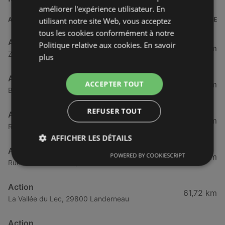
améliorer l'expérience utilisateur. En
ADRESSE
DISTANCE
utilisant notre site Web, vous acceptez
tous les cookies conformément à notre
Action
Politique relative aux cookies.
En savoir
35,83 km
Zc les Rives du Lac, 29290 Saint-Renan
plus
Action
ACCEPTER TOUT
43,02 km
Boulevard de Plymouth, 126, 29200 Brest
REFUSER TOUT
Action
46,5 km
Route de Gouesnou, 29200 Brest
AFFICHER LES DÉTAILS
Action
POWERED BY COOKIESCRIPT
58,85 km
Rue de la Marne 132, 29260 Lesneven
Action
61,72 km
La Vallée du Lec, 29800 Landerneau
Action