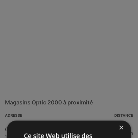
Magasins Optic 2000 à proximité
ADRESSE
DISTANCE
×
Optic 2000
33,6 km
Ce site Web utilise des
18 Rue Henri Provostic, 29830 Ploudalmézeau