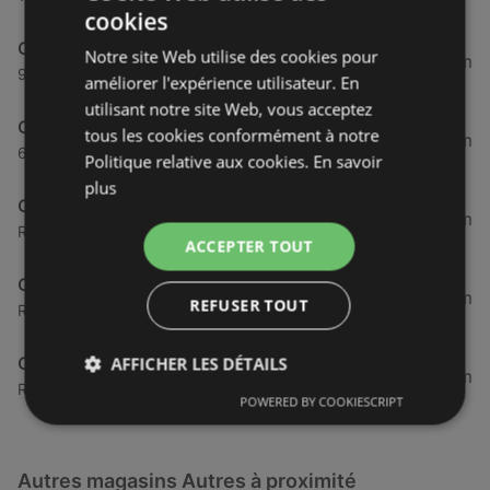
cookies
Optic 2000
Notre site Web utilise des cookies pour
35,01 km
9 Rue Saint Yves, 29290 Saint-Renan
améliorer l'expérience utilisateur. En
utilisant notre site Web, vous acceptez
Optic 2000
tous les cookies conformément à notre
45,46 km
62 Rue du Siam, 29200 Brest
Politique relative aux cookies.
En savoir
plus
Optic 2000
46,52 km
Rue du Verger, 29880 Plouguerneau
ACCEPTER TOUT
Optic 2000
46,57 km
REFUSER TOUT
Route de Gouesnou, 29200 Brest
Optic 2000
AFFICHER LES DÉTAILS
46,57 km
Route de Gouesnou, 29200 Brest
POWERED BY COOKIESCRIPT
Autres magasins Autres à proximité