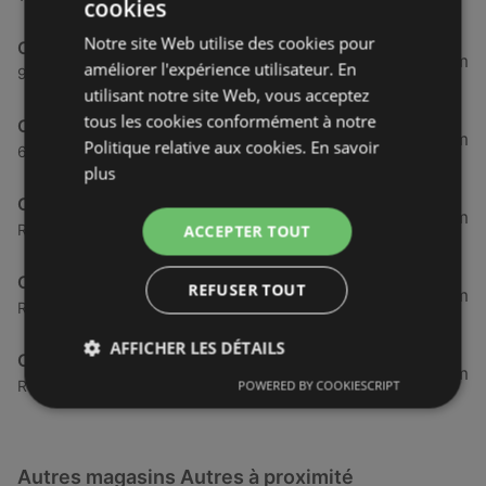
cookies
Notre site Web utilise des cookies pour
Optic 2000
35,01 km
améliorer l'expérience utilisateur. En
9 Rue Saint Yves, 29290 Saint-Renan
utilisant notre site Web, vous acceptez
tous les cookies conformément à notre
Optic 2000
45,46 km
Politique relative aux cookies.
En savoir
62 Rue du Siam, 29200 Brest
plus
Optic 2000
46,52 km
Rue du Verger, 29880 Plouguerneau
ACCEPTER TOUT
Optic 2000
REFUSER TOUT
46,57 km
Route de Gouesnou, 29200 Brest
AFFICHER LES DÉTAILS
Optic 2000
46,57 km
Route de Gouesnou, 29200 Brest
POWERED BY COOKIESCRIPT
Autres magasins Autres à proximité