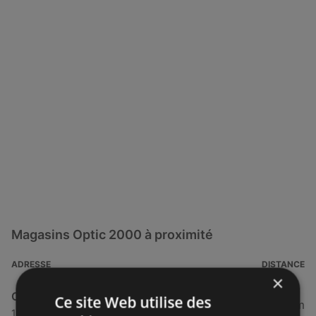
Magasins Optic 2000 à proximité
ADRESSE
DISTANCE
×
Optic 2000
Ce site Web utilise des
33,6 km
18 Rue Henri Provostic, 29830 Ploudalmézeau