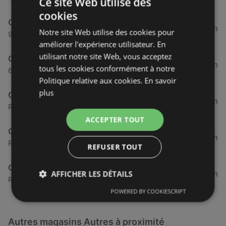
Ce site Web utilise des
cookies
Optic 2000
35,01 km
Notre site Web utilise des cookies pour
9 Rue Saint Yves, 29290 Saint-Renan
améliorer l'expérience utilisateur. En
utilisant notre site Web, vous acceptez
Optic 2000
45,46 km
tous les cookies conformément à notre
62 Rue du Siam, 29200 Brest
Politique relative aux cookies.
En savoir
plus
Optic 2000
46,52 km
Rue du Verger, 29880 Plouguerneau
ACCEPTER TOUT
Optic 2000
46,57 km
Route de Gouesnou, 29200 Brest
REFUSER TOUT
Optic 2000
46,57 km
AFFICHER LES DÉTAILS
Route de Gouesnou, 29200 Brest
POWERED BY COOKIESCRIPT
Autres magasins Autres à proximité