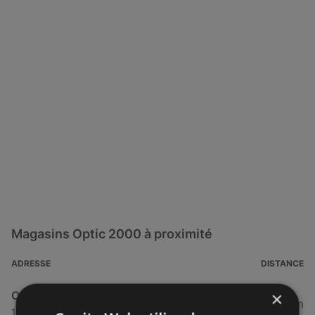
Magasins Optic 2000 à proximité
ADRESSE
DISTANCE
×
Optic 2000
33,6 km
18 Rue Henri Provostic, 29830 Ploudalmézeau