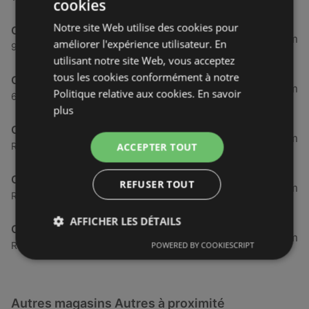
cookies
Notre site Web utilise des cookies pour
Optic 2000
35,01 km
améliorer l'expérience utilisateur. En
9 Rue Saint Yves, 29290 Saint-Renan
utilisant notre site Web, vous acceptez
tous les cookies conformément à notre
Optic 2000
45,46 km
Politique relative aux cookies.
En savoir
62 Rue du Siam, 29200 Brest
plus
Optic 2000
46,52 km
Rue du Verger, 29880 Plouguerneau
ACCEPTER TOUT
Optic 2000
REFUSER TOUT
46,57 km
Route de Gouesnou, 29200 Brest
AFFICHER LES DÉTAILS
Optic 2000
46,57 km
Route de Gouesnou, 29200 Brest
POWERED BY COOKIESCRIPT
Autres magasins Autres à proximité