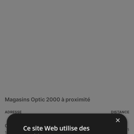
Magasins Optic 2000 à proximité
ADRESSE
DISTANCE
×
Optic 2000
Ce site Web utilise des
33,6 km
18 Rue Henri Provostic, 29830 Ploudalmézeau