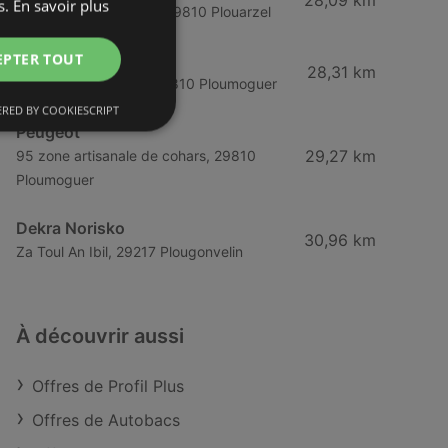
28,09 km
s.
En savoir plus
Lieu-dit Menez Crenn, 29810 Plouarzel
EPTER TOUT
Peugeot
28,31 km
6 rue de la chapelle, 29810 Ploumoguer
RED BY COOKIESCRIPT
Peugeot
29,27 km
95 zone artisanale de cohars, 29810
Ploumoguer
Dekra Norisko
30,96 km
Za Toul An Ibil, 29217 Plougonvelin
À découvrir aussi
Offres de Profil Plus
Offres de Autobacs