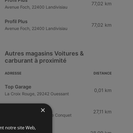
Profil Plus
77,02 km
Avenue Foch, 22400 Landivisiau
Profil Plus
77,02 km
Avenue Foch, 22400 Landivisiau
Autres magasins Voitures &
carburant à proximité
ADRESSE
DISTANCE
Top Garage
0,01 km
La Croix Rouge, 29242 Ouessant
Dacia
×
27,11 km
Route de Brest, 29217 Le Conquet
ant notre site Web,
Station U