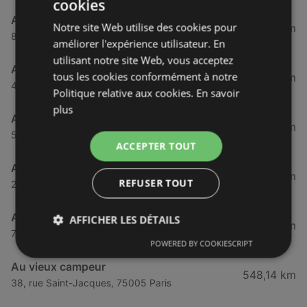
cookies
Au vieux campeur
Notre site Web utilise des cookies pour
547,92 km
80/80bis, Bd Saint-Germain, 75005 Paris
améliorer l'expérience utilisateur. En
utilisant notre site Web, vous acceptez
Au vieux campeur
tous les cookies conformément à notre
547,94 km
40bis, rue Saint-Jacques, 75005 Paris
Politique relative aux cookies.
En savoir
plus
Au vieux campeur
548,09 km
5, Place Paul-Painlevé, 75005 Paris
ACCEPTER TOUT
Au vieux campeur
548,12 km
REFUSER TOUT
25, rue du Sommerard, 75005 Paris
Au vieux campeur
AFFICHER LES DÉTAILS
548,13 km
75, rue Saint-Jacques, 75005 Paris
POWERED BY COOKIESCRIPT
Au vieux campeur
548,14 km
38, rue Saint-Jacques, 75005 Paris