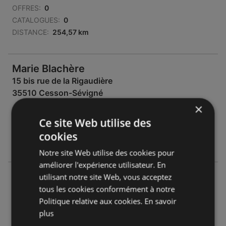
OFFRES:
0
CATALOGUES:
0
DISTANCE:
254,57 km
Marie Blachère
15 bis rue de la Rigaudière
35510 Cesson-Sévigné
×
OFFRES:
0
Ce site Web utilise des
CATALOGUES:
0
cookies
DISTANCE:
261,15 km
Notre site Web utilise des cookies pour
améliorer l'expérience utilisateur. En
Marie Blachère
utilisant notre site Web, vous acceptez
438 Boulevard de l'Est
tous les cookies conformément à notre
50110 Tourlaville
Politique relative aux cookies.
En savoir
plus
OFFRES:
0