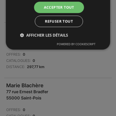
CATALOGUES:
0
ACCEPTER TOUT
DISTANCE:
286,82 km
REFUSER TOUT
Marie Blachère
AFFICHER LES DÉTAILS
77 rue Ernest Bradfer
55000 Saint-Pois
POWERED BY COOKIESCRIPT
OFFRES:
0
CATALOGUES:
0
DISTANCE:
297,77 km
Marie Blachère
77 rue Ernest Bradfer
55000 Saint-Pois
OFFRES:
0
CATALOGUES:
0