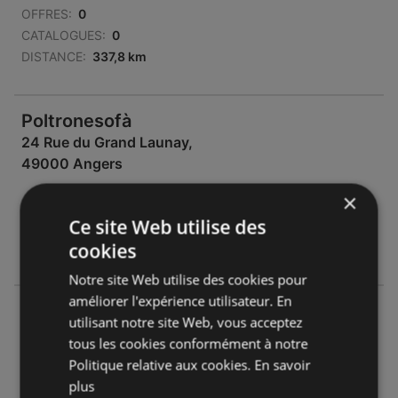
OFFRES:
0
CATALOGUES:
0
DISTANCE:
337,8 km
Poltronesofà
24 Rue du Grand Launay,
49000 Angers
×
OFFRES:
0
Ce site Web utilise des
CATALOGUES:
0
cookies
DISTANCE:
352,72 km
Notre site Web utilise des cookies pour
améliorer l'expérience utilisateur. En
Poltronesofà
utilisant notre site Web, vous acceptez
22 Avenue Edmond Michelet,
tous les cookies conformément à notre
49300 Cholet
Politique relative aux cookies.
En savoir
plus
OFFRES:
0