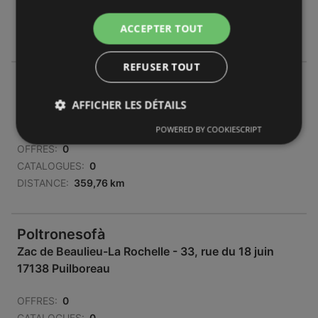
CATALOGUES:
0
ACCEPTER TOUT
DISTANCE:
353,07 km
REFUSER TOUT
Poltronesofà
Rue Joseph Jacquard,
AFFICHER LES DÉTAILS
14120 Caen
POWERED BY COOKIESCRIPT
OFFRES:
0
CATALOGUES:
0
DISTANCE:
359,76 km
Poltronesofà
Zac de Beaulieu-La Rochelle - 33, rue du 18 juin
17138 Puilboreau
OFFRES:
0
CATALOGUES:
0