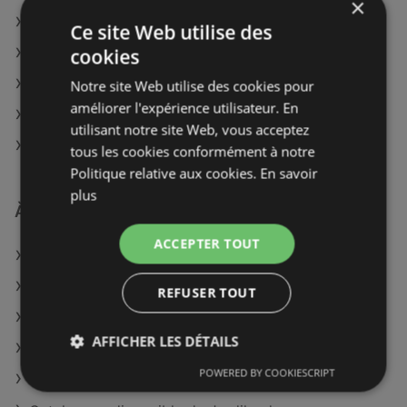
×
BUT à Chambéry
Ce site Web utilise des
cookies
BUT à Privas
BUT à Épinal
Notre site Web utilise des cookies pour
améliorer l'expérience utilisateur. En
BUT à Douai
utilisant notre site Web, vous acceptez
BUT à Fontenay-le-Comte
tous les cookies conformément à notre
Politique relative aux cookies.
En savoir
plus
À découvrir aussi
ACCEPTER TOUT
Offres de BUT
Offres de LAPEYRE
REFUSER TOUT
Offres de Botanic
AFFICHER LES DÉTAILS
Catalogues disponible de LAPEYRE
POWERED BY COOKIESCRIPT
Catalogues disponible de GiFi