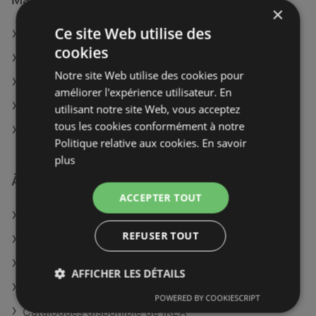
×
Ce site Web utilise des
BUT à Bordeaux
cookies
BUT à Brive-la-Gaillarde
Notre site Web utilise des cookies pour
BUT à Brignoles
améliorer l'expérience utilisateur. En
BUT à Istres
utilisant notre site Web, vous acceptez
tous les cookies conformément à notre
BUT à Sarcelles
Politique relative aux cookies.
En savoir
plus
À découvrir aussi
ACCEPTER TOUT
Offres de BUT
REFUSER TOUT
Offres de Desjoyaux
Offres de E.Leclerc Jardi
AFFICHER LES DÉTAILS
Catalogues disponible de GiFi
POWERED BY COOKIESCRIPT
Catalogues disponible de IKEA