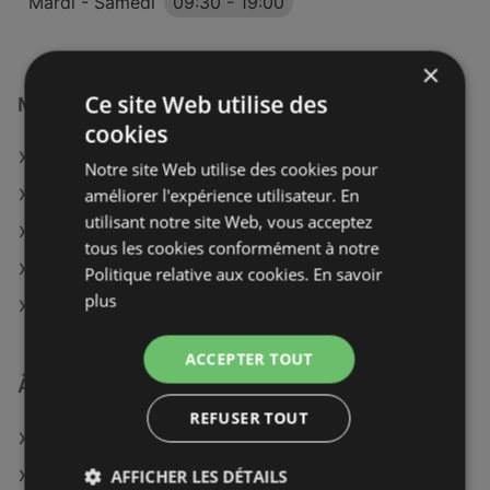
Mardi - Samedi
09:30
-
19:00
×
Ce site Web utilise des
Magasins La Halle à :
cookies
La Halle à Montluçon
Notre site Web utilise des cookies pour
améliorer l'expérience utilisateur. En
La Halle à Château-Thierry
utilisant notre site Web, vous acceptez
La Halle à Confolens
tous les cookies conformément à notre
La Halle à Poitiers
Politique relative aux cookies.
En savoir
plus
La Halle à Fontenay-le-Comte
ACCEPTER TOUT
À découvrir aussi
REFUSER TOUT
Offres de La Halle
AFFICHER LES DÉTAILS
Offres de Vib's