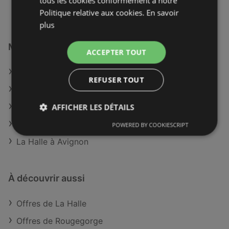
tous les cookies conformément à notre
Politique relative aux cookies.
En savoir
plus
Magasins La Halle à :
ACCEPTER TOUT
La Halle à Montargis
REFUSER TOUT
La Halle à Corte
La Halle à Thann-Guebwiller
AFFICHER LES DÉTAILS
La Halle à Auch
POWERED BY COOKIESCRIPT
La Halle à Avignon
À découvrir aussi
Offres de La Halle
Offres de Rougegorge