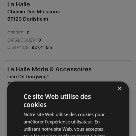
La Halle
Chemin Des Moissons
67120 Dorlisheim
OFFRES:
0
CATALOGUES:
0
DISTANCE:
927,41 km
La Halle Mode & Accessoires
Lieu Dit burgweg""
67120 Dorlisheim
×
Ce site Web utilise des
OFFRES:
0
cookies
CATALOGUES:
0
DISTANCE:
927,42 km
Notre site Web utilise des cookies pour
améliorer l'expérience utilisateur. En
Fermé
utilisant notre site Web, vous acceptez
Lundi - Samedi
09:30
-
19:00