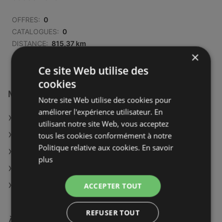
OFFRES:
0
CATALOGUES:
0
DISTANCE:
815,37 km
×
Ce site Web utilise des
cookies
Magasins Super U à :
Notre site Web utilise des cookies pour
améliorer l'expérience utilisateur. En
Super U à La Tour-du-Pin
utilisant notre site Web, vous acceptez
Super U à Dijon
tous les cookies conformément à notre
Politique relative aux cookies.
En savoir
Super U à Bourges
plus
Super U à Briey
Super U à Saint-Jean-d'Angély
ACCEPTER TOUT
REFUSER TOUT
À découvrir aussi