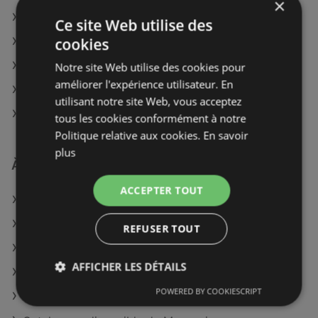
×
U Express à Chartres
Ce site Web utilise des
cookies
U Express à Le Blanc
U Express à Villeneuve-sur-Lot
Notre site Web utilise des cookies pour
améliorer l'expérience utilisateur. En
U Express à Rodez
utilisant notre site Web, vous acceptez
U Express à Rambouillet
tous les cookies conformément à notre
Politique relative aux cookies.
En savoir
plus
À découvrir aussi
ACCEPTER TOUT
Offres de U Express
Offres de Colruyt
REFUSER TOUT
Offres de Coffea
AFFICHER LES DÉTAILS
Catalogues disponible de Super U
POWERED BY COOKIESCRIPT
Catalogues disponible de Aldi