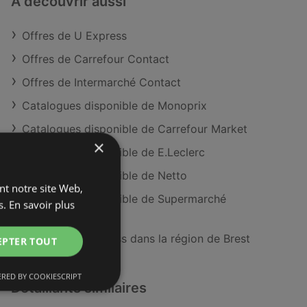
À découvrir aussi
Offres de U Express
Offres de Carrefour Contact
Offres de Intermarché Contact
Catalogues disponible de Monoprix
Catalogues disponible de Carrefour Market
×
Catalogues disponible de E.Leclerc
Catalogues disponible de Netto
ant notre site Web,
Catalogues disponible de Supermarché
s.
En savoir plus
MATCH
Magasins U Express dans la région de Brest
EPTER TOUT
RED BY COOKIESCRIPT
Détaillants similaires