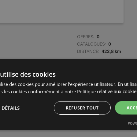
OFFRES:
0
CATALOGUES:
0
DISTANCE:
422,8 km
OFFRES:
0
utilise des cookies
CATALOGUES:
0
lise des cookies pour améliorer l'expérience utilisateur. En utilis
DISTANCE:
422,8 km
s les cookies conformément à notre Politique relative aux cookie
 DÉTAILS
REFUSER TOUT
ACC
POWE