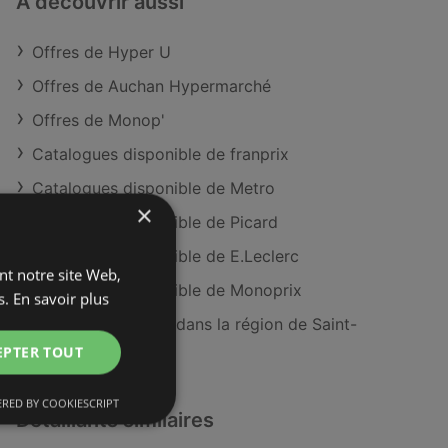
À découvrir aussi
Offres de Hyper U
Offres de Auchan Hypermarché
Offres de Monop'
Catalogues disponible de franprix
Catalogues disponible de Metro
×
Catalogues disponible de Picard
Catalogues disponible de E.Leclerc
ant notre site Web,
Catalogues disponible de Monoprix
s.
En savoir plus
Magasins Hyper U dans la région de Saint-
Brieuc
EPTER TOUT
RED BY COOKIESCRIPT
Détaillants similaires