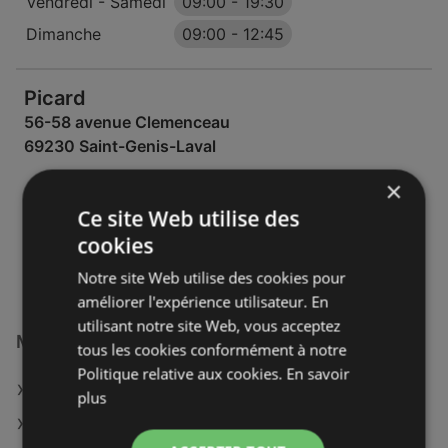
Vendredi - Samedi
09:00
-
19:30
Dimanche
09:00
-
12:45
Picard
56-58 avenue Clemenceau
69230 Saint-Genis-Laval
×
OFFRES:
0
Ce site Web utilise des
CATALOGUES:
1
DISTANCE:
808,51 km
cookies
Notre site Web utilise des cookies pour
améliorer l'expérience utilisateur. En
utilisant notre site Web, vous acceptez
Magasins Picard à :
tous les cookies conformément à notre
Politique relative aux cookies.
En savoir
Picard à Riom
plus
Picard à Belfort