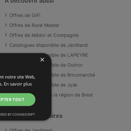
À découvrir aussi
Offres de GiFi
Offres de Rural Master
Offres de Médor et Compagnie
Catalogues disponible de Jardiland
Catalogues disponible de LAPEYRE
×
Catalogues disponible de Outiror
Catalogues disponible de Bricomarché
ant notre site Web,
s.
En savoir plus
Catalogues disponible de Jysk
Magasins GiFi dans la région de Brest
EPTER TOUT
RED BY COOKIESCRIPT
Détaillants similaires
Offres de Jardiland