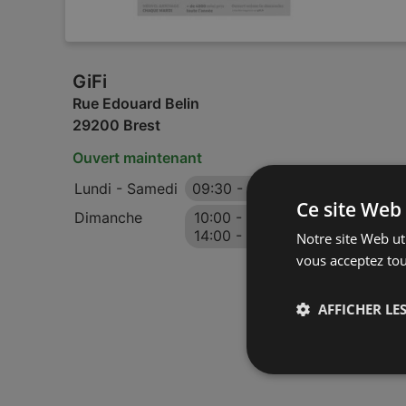
GiFi
Rue Edouard Belin
29200 Brest
Ouvert maintenant
Lundi - Samedi
09:30
-
19:30
Ce site Web 
Dimanche
10:00
-
12:30
14:00
-
18:30
Notre site Web uti
vous acceptez tou
AFFICHER LES