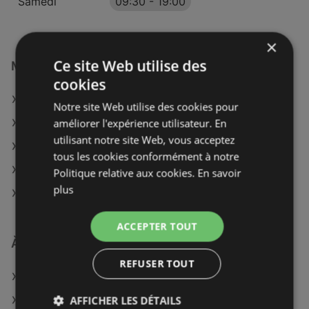
Samedi
09:30
-
19:00
×
Ce site Web utilise des
Magasins GiFi à :
cookies
GiFi à Die
Notre site Web utilise des cookies pour
améliorer l'expérience utilisateur. En
GiFi à Saint-Julien-en-Genevois
utilisant notre site Web, vous acceptez
GiFi à Boulogne-sur-Mer
tous les cookies conformément à notre
GiFi à Senlis
Politique relative aux cookies.
En savoir
plus
GiFi à Saint-Jean-d'Angély
ACCEPTER TOUT
À découvrir aussi
REFUSER TOUT
Offres de GiFi
AFFICHER LES DÉTAILS
Offres de Point Vert