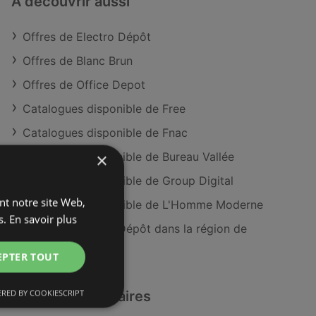
À découvrir aussi
Offres de Electro Dépôt
Offres de Blanc Brun
Offres de Office Depot
Catalogues disponible de Free
Catalogues disponible de Fnac
×
Catalogues disponible de Bureau Vallée
Catalogues disponible de Group Digital
ant notre site Web,
Catalogues disponible de L'Homme Moderne
s.
En savoir plus
Magasins Electro Dépôt dans la région de
Brest
EPTER TOUT
RED BY COOKIESCRIPT
Détaillants similaires