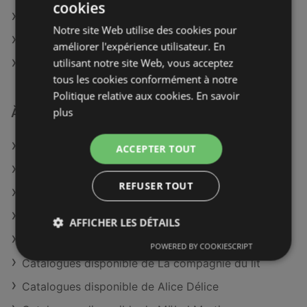
cookies
Meubles Lambermont à Sedan
Notre site Web utilise des cookies pour
Meubles Lambermont à Verdun
améliorer l'expérience utilisateur. En
utilisant notre site Web, vous acceptez
Meubles Lambermont à Épernay
tous les cookies conformément à notre
Politique relative aux cookies.
En savoir
plus
À découvrir aussi
Offres de Meubles Lambermont
ACCEPTER TOUT
Offres de Mondial Tissus
REFUSER TOUT
Offres de Cuisines Schmidt
Catalogues disponible de Xooon
AFFICHER LES DÉTAILS
Catalogues disponible de Le roi du matelas
POWERED BY COOKIESCRIPT
Catalogues disponible de La compagnie du lit
Catalogues disponible de Alice Délice