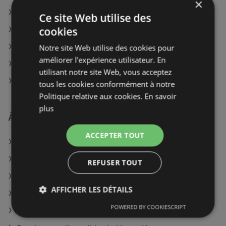
×
Nicolas à Vichy
Ce site Web utilise des
cookies
Nicolas à Dijon
Nicolas à Colmar-Ribeauvillé
Notre site Web utilise des cookies pour
améliorer l'expérience utilisateur. En
Nicolas à Soissons
utilisant notre site Web, vous acceptez
Nicolas à Poitiers
tous les cookies conformément à notre
Politique relative aux cookies.
En savoir
plus
À découvrir aussi
ACCEPTER TOUT
Offres de Nicolas
Offres de Carrefour Market
REFUSER TOUT
Offres de marché frais Géant
AFFICHER LES DÉTAILS
Catalogues disponible de Intermarché Hyper
POWERED BY COOKIESCRIPT
Catalogues disponible de E.Leclerc