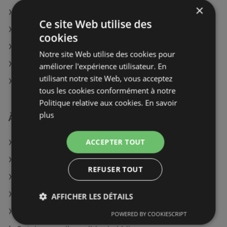
×
Marché aux Affaires à Nevers
Ce site Web utilise des
Marché aux Affaires à Langres
cookies
Marché aux Affaires à Sarreguemines
Notre site Web utilise des cookies pour
Marché aux Affaires à Thann-Guebwiller
améliorer l'expérience utilisateur. En
utilisant notre site Web, vous acceptez
Marché aux Affaires à Senlis
tous les cookies conformément à notre
Politique relative aux cookies.
En savoir
plus
À découvrir aussi
ACCEPTER TOUT
Offres de Marché aux Affaires
Offres de Maxi Zoo
REFUSER TOUT
Offres de marché frais Géant
Catalogues disponible de naturéO
AFFICHER LES DÉTAILS
Catalogues disponible de Picard
POWERED BY COOKIESCRIPT