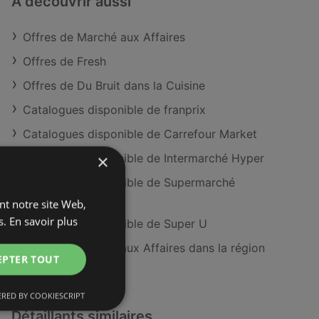
À découvrir aussi
Offres de Marché aux Affaires
Offres de Fresh
Offres de Du Bruit dans la Cuisine
Catalogues disponible de franprix
Catalogues disponible de Carrefour Market
×
Catalogues disponible de Intermarché Hyper
Catalogues disponible de Supermarché
MATCH
ant notre site Web,
s.
En savoir plus
Catalogues disponible de Super U
Magasins Marché aux Affaires dans la région
EPTER TOUT
de Brest
RED BY COOKIESCRIPT
Détaillants similaires