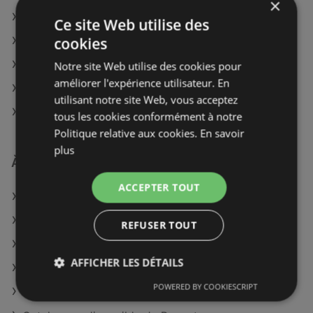
×
TUI à Montpellier
Ce site Web utilise des
cookies
TUI à Avignon
TUI à Boulogne-Billancourt
Notre site Web utilise des cookies pour
améliorer l'expérience utilisateur. En
TUI à Saint-Germain-en-Laye
utilisant notre site Web, vous acceptez
TUI à Étampes
tous les cookies conformément à notre
Politique relative aux cookies.
En savoir
plus
À découvrir aussi
ACCEPTER TOUT
Offres de TUI
Offres de Sushi Shop
REFUSER TOUT
Offres de La Boîte à Pizza
AFFICHER LES DÉTAILS
Catalogues disponible de Salaün Holidays
POWERED BY COOKIESCRIPT
Catalogues disponible de V and B