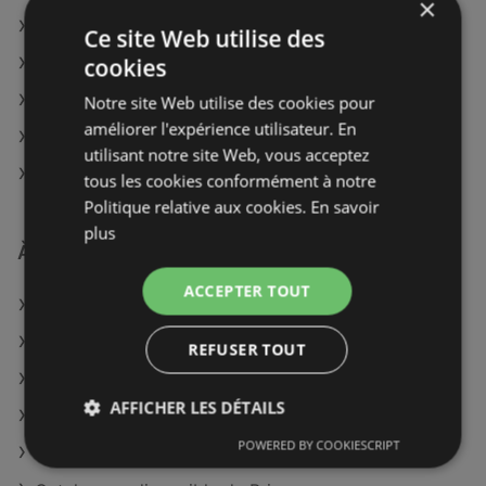
×
Point P à Montbrison
Ce site Web utilise des
cookies
Point P à Montbéliard
Point P à Dunkerque
Notre site Web utilise des cookies pour
améliorer l'expérience utilisateur. En
Point P à Bagnères-de-Bigorre
utilisant notre site Web, vous acceptez
Point P à Digne-les-Bains
tous les cookies conformément à notre
Politique relative aux cookies.
En savoir
plus
À découvrir aussi
ACCEPTER TOUT
Offres de Point P
Offres de Dispano
REFUSER TOUT
Offres de VM
AFFICHER LES DÉTAILS
Catalogues disponible de Brico Cash
POWERED BY COOKIESCRIPT
Catalogues disponible de Castorama