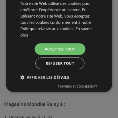
Notre site Web utilise des cookies pour
OFFRES:
0
améliorer l'expérience utilisateur. En
CATALOGUES:
0
utilisant notre site Web, vous acceptez
DISTANCE:
826,88 km
tous les cookies conformément à notre
Politique relative aux cookies.
En savoir
plus
Mondial Relay
9 Rue General Franiatte
ACCEPTER TOUT
57950 Montigny-lès-Metz
REFUSER TOUT
OFFRES:
0
CATALOGUES:
0
AFFICHER LES DÉTAILS
DISTANCE:
826,99 km
POWERED BY COOKIESCRIPT
Magasins Mondial Relay à :
Mondial Relay à Épinal