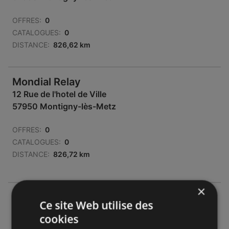
OFFRES:
0
CATALOGUES:
0
DISTANCE:
826,62 km
Mondial Relay
12 Rue de l'hotel de Ville
57950 Montigny-lès-Metz
OFFRES:
0
CATALOGUES:
0
DISTANCE:
826,72 km
×
Mondial Relay
Ce site Web utilise des
28 Rue de Nomeny
cookies
57950 Montigny-lès-Metz