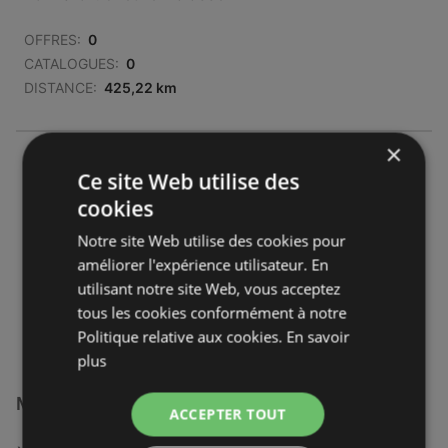
OFFRES:
0
CATALOGUES:
0
DISTANCE:
425,22 km
×
Mondial Relay
Ce site Web utilise des
Ccial Carrefour
cookies
76210 Gruchet-le-Valasse
Notre site Web utilise des cookies pour
OFFRES:
0
améliorer l'expérience utilisateur. En
CATALOGUES:
0
utilisant notre site Web, vous acceptez
DISTANCE:
425,29 km
tous les cookies conformément à notre
Politique relative aux cookies.
En savoir
plus
Magasins Mondial Relay à :
ACCEPTER TOUT