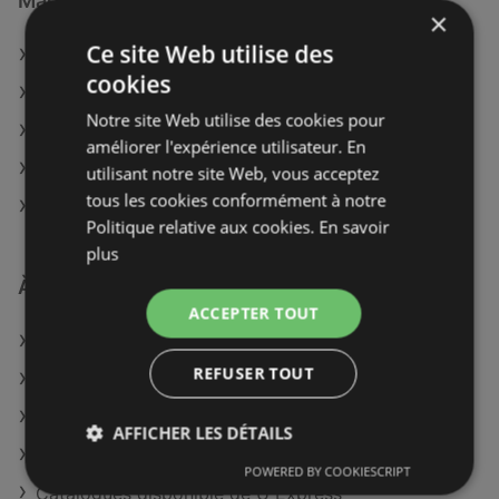
Magasins E.Leclerc à :
×
Ce site Web utilise des
E.Leclerc à Saint-Malo
cookies
E.Leclerc à Vitry-le-François
Notre site Web utilise des cookies pour
E.Leclerc à Dunkerque
améliorer l'expérience utilisateur. En
E.Leclerc à Châtellerault
utilisant notre site Web, vous acceptez
tous les cookies conformément à notre
E.Leclerc à Châteaubriant-Ancenis
Politique relative aux cookies.
En savoir
plus
À découvrir aussi
ACCEPTER TOUT
Offres de E.Leclerc
REFUSER TOUT
Offres de Netto
Offres de Spar Supermarché
AFFICHER LES DÉTAILS
Catalogues disponible de Lidl
POWERED BY COOKIESCRIPT
Catalogues disponible de U Express