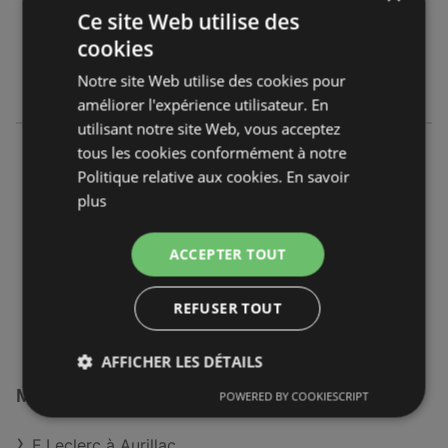
Ce site Web utilise des
OFFRES:
0
cookies
CATALOGUES:
2
Notre site Web utilise des cookies pour
DISTANCE:
474,88 km
améliorer l'expérience utilisateur. En
utilisant notre site Web, vous acceptez
E.Leclerc
tous les cookies conformément à notre
Zac du Debucher
Politique relative aux cookies.
En savoir
28260 Anet
plus
OFFRES:
0
ACCEPTER TOUT
CATALOGUES:
1
DISTANCE:
483,36 km
REFUSER TOUT
AFFICHER LES DÉTAILS
Magasins E.Leclerc à :
POWERED BY COOKIESCRIPT
E.Leclerc à Aurillac