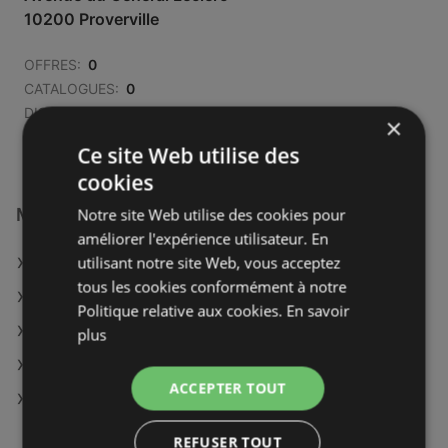
10200 Proverville
OFFRES:
0
CATALOGUES:
0
DISTANCE:
724,15 km
×
Ce site Web utilise des
cookies
Magasins E.Leclerc à :
Notre site Web utilise des cookies pour
améliorer l'expérience utilisateur. En
utilisant notre site Web, vous acceptez
E.Leclerc à Vienne
tous les cookies conformément à notre
E.Leclerc à Reims
Politique relative aux cookies.
En savoir
E.Leclerc à Arras
plus
E.Leclerc à Mayenne
ACCEPTER TOUT
E.Leclerc à Nice
REFUSER TOUT