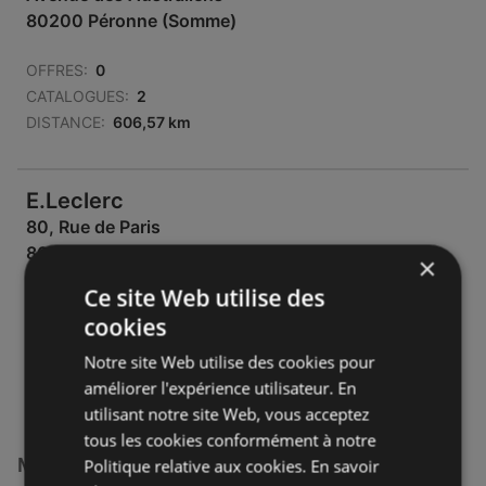
80200 Péronne (Somme)
OFFRES:
0
CATALOGUES:
2
DISTANCE:
606,57 km
E.Leclerc
80, Rue de Paris
80400 Muille-Villette
×
Ce site Web utilise des
OFFRES:
0
cookies
CATALOGUES:
2
DISTANCE:
610,64 km
Notre site Web utilise des cookies pour
améliorer l'expérience utilisateur. En
utilisant notre site Web, vous acceptez
tous les cookies conformément à notre
Magasins E.Leclerc à :
Politique relative aux cookies.
En savoir