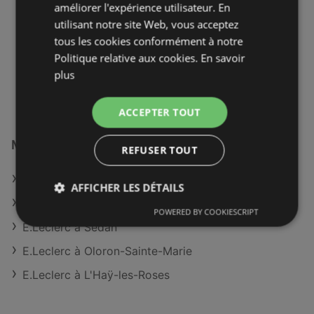
améliorer l'expérience utilisateur. En
76400 Épreville
utilisant notre site Web, vous acceptez
OFFRES:
tous les cookies conformément à notre
0
CATALOGUES:
Politique relative aux cookies.
0
En savoir
DISTANCE:
plus
421,87 km
ACCEPTER TOUT
Magasins E.Leclerc à :
REFUSER TOUT
E.Leclerc à Châteaudun
AFFICHER LES DÉTAILS
E.Leclerc à Mulhouse
POWERED BY COOKIESCRIPT
E.Leclerc à Sedan
E.Leclerc à Oloron-Sainte-Marie
E.Leclerc à L'Haÿ-les-Roses