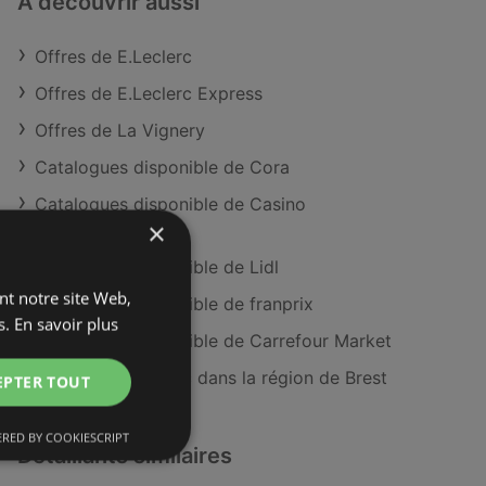
À découvrir aussi
Offres de E.Leclerc
Offres de E.Leclerc Express
Offres de La Vignery
Catalogues disponible de Cora
Catalogues disponible de Casino
×
Supermarches
Catalogues disponible de Lidl
ant notre site Web,
Catalogues disponible de franprix
s.
En savoir plus
Catalogues disponible de Carrefour Market
Magasins E.Leclerc dans la région de Brest
EPTER TOUT
RED BY COOKIESCRIPT
Détaillants similaires