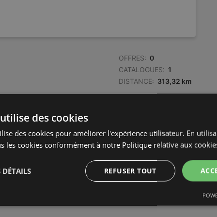
OFFRES:
0
CATALOGUES:
1
DISTANCE:
313,32 km
OFFRES:
0
utilise des cookies
CATALOGUES:
0
lise des cookies pour améliorer l'expérience utilisateur. En utilis
DISTANCE:
332,41 km
s les cookies conformément à notre Politique relative aux cookie
OFFRES:
0
 DÉTAILS
REFUSER TOUT
ACC
CATALOGUES:
1
DISTANCE:
332,45 km
POWE