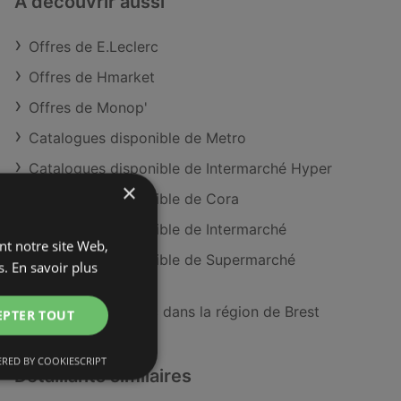
À découvrir aussi
Offres de E.Leclerc
Offres de Hmarket
Offres de Monop'
Catalogues disponible de Metro
Catalogues disponible de Intermarché Hyper
×
Catalogues disponible de Cora
Catalogues disponible de Intermarché
ant notre site Web,
Catalogues disponible de Supermarché
s.
En savoir plus
MATCH
Magasins E.Leclerc dans la région de Brest
EPTER TOUT
RED BY COOKIESCRIPT
Détaillants similaires