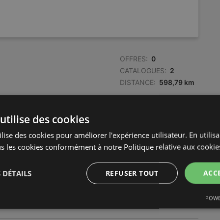
OFFRES:
0
CATALOGUES:
2
DISTANCE:
598,79 km
OFFRES:
0
utilise des cookies
CATALOGUES:
1
lise des cookies pour améliorer l'expérience utilisateur. En utilis
DISTANCE:
605,27 km
s les cookies conformément à notre Politique relative aux cookie
OFFRES:
0
 DÉTAILS
REFUSER TOUT
ACC
CATALOGUES:
4
DISTANCE:
608,09 km
POWE