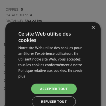
OFFRES:
0
CATALOGUES:
4
DISTANCE:
583,23 km
×
Ce site Web utilise des
cookies
Magasins E.Leclerc à :
Notre site Web utilise des cookies pour
améliorer l'expérience utilisateur. En
E.Leclerc à Gex
utilisant notre site Web, vous acceptez
E.Leclerc à Saint-Dié-des-Vosges
tous les cookies conformément à notre
Politique relative aux cookies.
En savoir
E.Leclerc à Douai
plus
E.Leclerc à Villeneuve-sur-Lot
E.Leclerc à Le Mans
ACCEPTER TOUT
REFUSER TOUT
À découvrir aussi