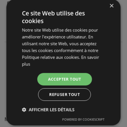
81100 Castres (Tarn)
×
Ce site Web utilise des
OFFRES:
0
cookies
CATALOGUES:
2
Notre site Web utilise des cookies pour
DISTANCE:
784,22 km
améliorer l'expérience utilisateur. En
utilisant notre site Web, vous acceptez
E.Leclerc
tous les cookies conformément à notre
Cd 54 Rn 112 Lieu Dit Lagarrigue
Politique relative aux cookies.
En savoir
81660 Bout-du-Pont-de-Larn
plus
OFFRES:
0
ACCEPTER TOUT
CATALOGUES:
3
DISTANCE:
799,02 km
REFUSER TOUT
AFFICHER LES DÉTAILS
Magasins E.Leclerc à :
POWERED BY COOKIESCRIPT