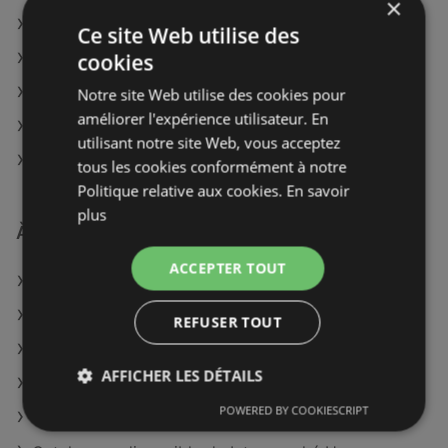
×
E.Leclerc à Lure
Ce site Web utilise des
cookies
E.Leclerc à Montbéliard
E.Leclerc à Angoulême
Notre site Web utilise des cookies pour
améliorer l'expérience utilisateur. En
E.Leclerc à Tarbes
utilisant notre site Web, vous acceptez
E.Leclerc à Aix-en-Provence
tous les cookies conformément à notre
Politique relative aux cookies.
En savoir
plus
À découvrir aussi
ACCEPTER TOUT
Offres de E.Leclerc
Offres de Vival
REFUSER TOUT
Offres de Maison Thiriet
AFFICHER LES DÉTAILS
Catalogues disponible de Netto
POWERED BY COOKIESCRIPT
Catalogues disponible de Picard