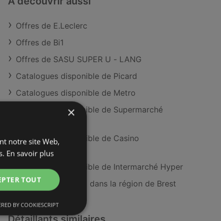
À découvrir aussi
Offres de E.Leclerc
Offres de Bi1
Offres de SASU SUPER U - LANG
Catalogues disponible de Picard
Catalogues disponible de Metro
×
Catalogues disponible de Supermarché
MATCH
Catalogues disponible de Casino
ant notre site Web,
Supermarches
s.
En savoir plus
Catalogues disponible de Intermarché Hyper
EPTER TOUT
Magasins E.Leclerc dans la région de Brest
RED BY COOKIESCRIPT
Détaillants similaires