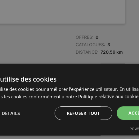
OFFRES:
0
CATALOGUES:
3
DISTANCE:
720,59 km
OFFRES:
0
utilise des cookies
CATALOGUES:
3
DISTANCE:
731,19 km
lise des cookies pour améliorer l'expérience utilisateur. En utilis
s les cookies conformément à notre Politique relative aux cookie
OFFRES:
0
 DÉTAILS
REFUSER TOUT
ACC
CATALOGUES:
2
DISTANCE:
736,98 km
POWE