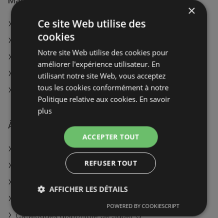
Magasins E.Leclerc à :
×
Ce site Web utilise des
E.Leclerc à Saint-Amand-Montrond
cookies
E.Leclerc à Vierzon
Notre site Web utilise des cookies pour
E.Leclerc à Parthenay
améliorer l'expérience utilisateur. En
E.Leclerc à Aix-en-Provence
utilisant notre site Web, vous acceptez
tous les cookies conformément à notre
E.Leclerc à Saint-Denis
Politique relative aux cookies.
En savoir
plus
À découvrir aussi
ACCEPTER TOUT
Offres de E.Leclerc
REFUSER TOUT
Offres de Lidl
Offres de Colruyt
AFFICHER LES DÉTAILS
Catalogues disponible de Cora
POWERED BY COOKIESCRIPT
Catalogues disponible de Super U