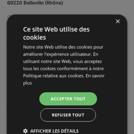
69220 Belleville (Rhône)
OFFRES:
0
×
CATALOGUES:
4
Ce site Web utilise des
DISTANCE:
786,7 km
cookies
Notre site Web utilise des cookies pour
Intermarché
améliorer l'expérience utilisateur. En
100 Rue Tacot Beaujolais
utilisant notre site Web, vous acceptez
69400 Gleizé
tous les cookies conformément à notre
Politique relative aux cookies.
En savoir
OFFRES:
0
plus
CATALOGUES:
0
DISTANCE:
788,13 km
ACCEPTER TOUT
REFUSER TOUT
Intermarché
Rue Jules Ferry 477
69400 Villefranche Sur Saône
AFFICHER LES DÉTAILS