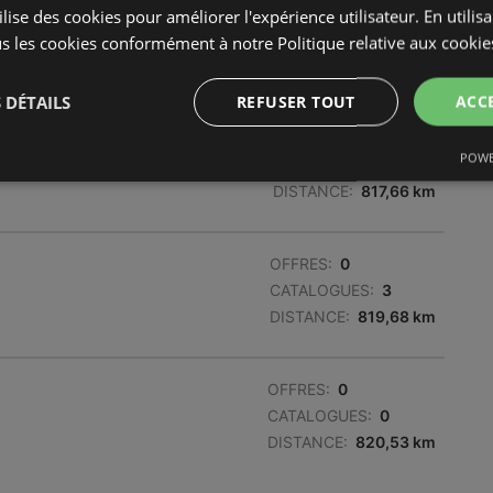
lise des cookies pour améliorer l'expérience utilisateur. En utilis
s les cookies conformément à notre Politique relative aux cookie
 DÉTAILS
REFUSER TOUT
ACC
OFFRES:
0
POWE
CATALOGUES:
2
DISTANCE:
817,66 km
OFFRES:
0
CATALOGUES:
3
DISTANCE:
819,68 km
OFFRES:
0
CATALOGUES:
0
DISTANCE:
820,53 km