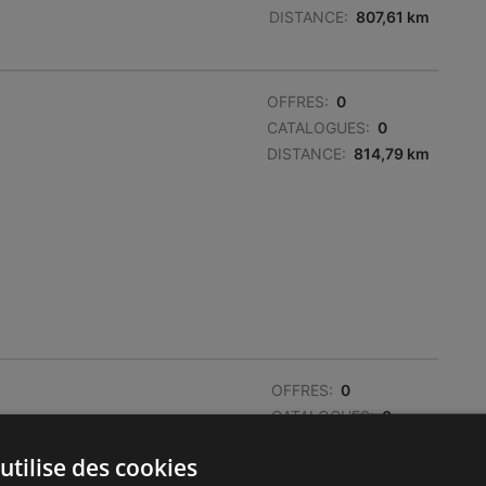
DISTANCE:
807,61 km
OFFRES:
0
CATALOGUES:
0
DISTANCE:
814,79 km
OFFRES:
0
CATALOGUES:
0
DISTANCE:
817,51 km
utilise des cookies