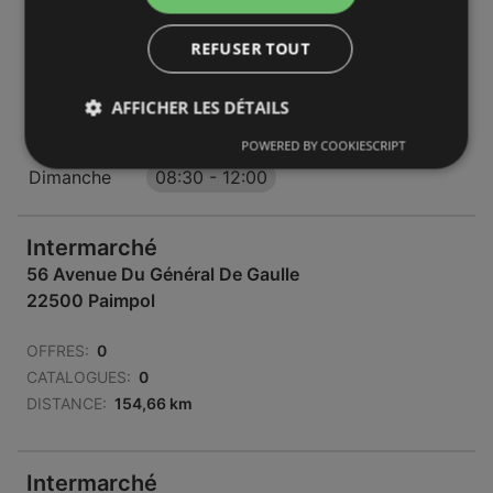
Ouvert maintenant
REFUSER TOUT
Lundi - Jeudi
08:45
-
19:15
Vendredi
AFFICHER LES DÉTAILS
08:45
-
19:30
Samedi
08:45
-
19:15
POWERED BY COOKIESCRIPT
Dimanche
08:30
-
12:00
Intermarché
56 Avenue Du Général De Gaulle
22500 Paimpol
OFFRES:
0
CATALOGUES:
0
DISTANCE:
154,66 km
Intermarché