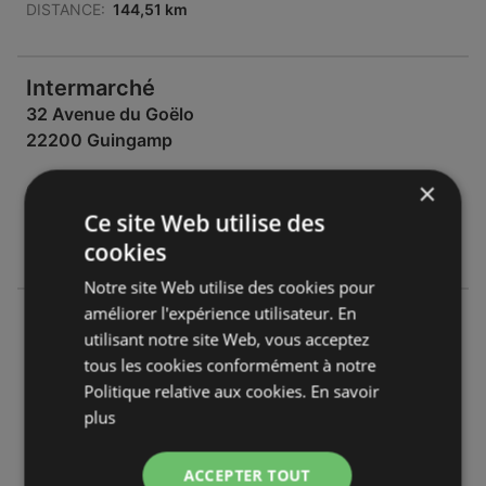
DISTANCE:
144,51 km
Intermarché
32 Avenue du Goëlo
22200 Guingamp
×
OFFRES:
0
CATALOGUES:
4
Ce site Web utilise des
DISTANCE:
145,64 km
cookies
Notre site Web utilise des cookies pour
améliorer l'expérience utilisateur. En
Intermarché
utilisant notre site Web, vous acceptez
Avenue Du Général De Gaulle 56
tous les cookies conformément à notre
22500 Paimpol
Politique relative aux cookies.
En savoir
plus
OFFRES:
0
CATALOGUES:
0
DISTANCE:
154,66 km
ACCEPTER TOUT