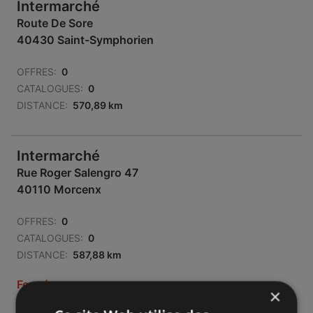
Intermarché
Route De Sore
40430 Saint-Symphorien
OFFRES:
0
CATALOGUES:
0
DISTANCE:
570,89 km
Intermarché
Rue Roger Salengro 47
40110 Morcenx
OFFRES:
0
CATALOGUES:
0
DISTANCE:
587,88 km
Fermé
×
Lundi - Samedi
09:00
-
19:00