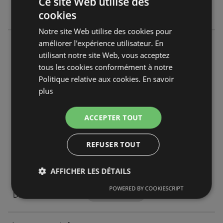
Ce site Web utilise des
Dimanche
09:00
-
12:00
cookies
Notre site Web utilise des cookies pour
améliorer l'expérience utilisateur. En
Intermarché
utilisant notre site Web, vous acceptez
Route De Sabres 170
tous les cookies conformément à notre
40420 Labrit
Politique relative aux cookies.
En savoir
plus
OFFRES:
0
CATALOGUES:
0
DISTANCE:
596,63 km
ACCEPTER TOUT
Fermé
REFUSER TOUT
Lundi - Jeudi
09:00
-
12:15
15:00
-
19:00
AFFICHER LES DÉTAILS
Vendredi - Samedi
09:00
-
19:15
POWERED BY COOKIESCRIPT
Dimanche
09:00
-
12:30